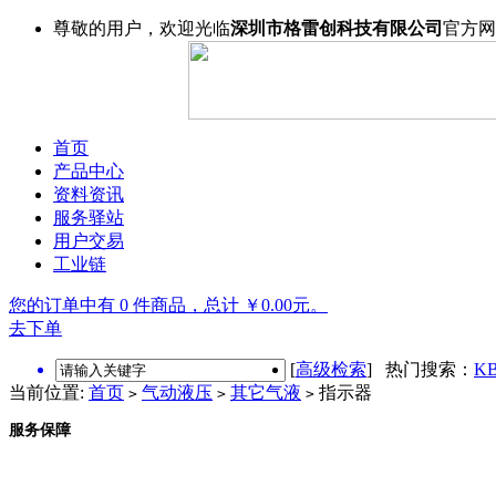
尊敬的用户，欢迎光临
深圳市格雷创科技有限公司
官方网
首页
产品中心
资料资讯
服务驿站
用户交易
工业链
您的订单中有 0 件商品，总计 ￥0.00元。
去下单
[
高级检索
] 热门搜索：
KB
当前位置:
首页
气动液压
其它气液
指示器
>
>
>
服务保障