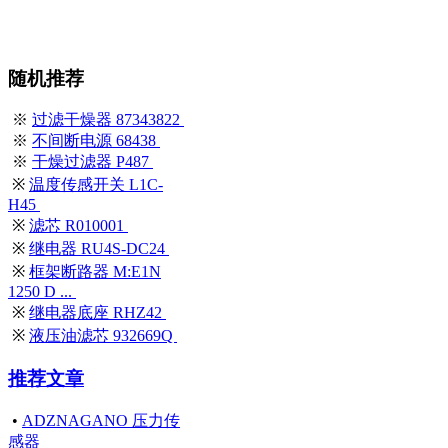
随机推荐
※
过滤干燥器 87343822
※
不间断电源 68438
※
干燥过滤器 P487
※
温度传感开关 L1C-
H45
※
滤芯 R010001
※
继电器 RU4S-DC24
※
框架断路器 M:E1N
1250 D ...
※
继电器底座 RHZ42
※
液压油滤芯 932669Q
推荐文章
•
ADZNAGANO 压力传
感器