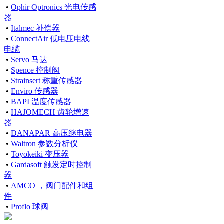
•
Ophir Optronics 光电传感
器
•
Italmec 补偿器
•
ConnectAir 低电压电线
电缆
•
Servo 马达
•
Spence 控制阀
•
Strainsert 称重传感器
•
Enviro 传感器
•
BAPI 温度传感器
•
HAJOMECH 齿轮增速
器
•
DANAPAR 高压继电器
•
Waltron 参数分析仪
•
Toyokeiki 变压器
•
Gardasoft 触发定时控制
器
•
AMCO ，阀门配件和组
件
•
Proflo 球阀