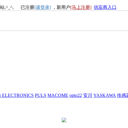
站,^_^, 已注册
[请登录]
，新用户
[马上注册]
供应商入口
 ELECTRONICS
PULS
MACOME
opto22
安川
YASKAWA
传感