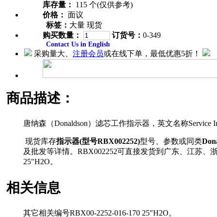
库存量：
115 个(仅供参考)
价格：
面议
标签：
大量 现货
购买数量：
订货号：
0-349
Contact Us in English
采购量大、
注册会员
或在线下单，最低优惠5折！
商品描述：
唐纳森（Donaldson）滤芯工作指示器，英文名称Servi
现货库存
指示器(型号RBX002252)
型号、参数或同类
Don
及批发等详情。RBX002252可直接发货到广东、江苏、浙
25"H2O。
相关信息
其它相关编号RBX00-2252-016-170 25"H2O。