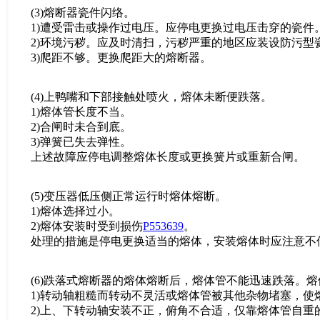
(3)熔断器瓷件闪络。
1)遭受雷击或操作过电压。应停电更换过电压击穿的瓷件
2)环境污秽。应及时清扫，污秽严重的地区应装设防污型
3)爬距不够。更换爬距大的熔断器。
(4)上鸭嘴和下部接触处喷火，熔体未断便跌落。
1)熔体管长度不当。
2)合闸时未合到底。
3)弹簧已失去弹性。
上述故障应停电调整熔体长度或更换簧片或重新合闸。
(5)变压器低压侧正常运行时熔体熔断。
1)熔体选择过小。
2)熔体安装时受到损伤
P553639
。
处理的措施是停电更换适当的熔体，安装熔体时应注意不
(6)跌落式熔断器的熔体熔断后，熔体管不能迅速跌落。
1)转动轴粗糙而转动不灵活或熔体管被其他杂物堵塞，使
2)上、下转动轴安装不正，俯角不合适，仅靠熔体管自重的