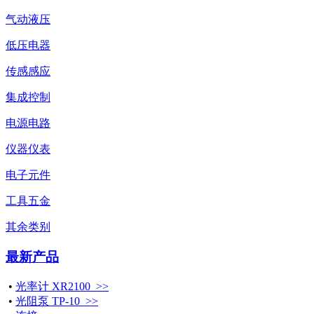
气动液压
低压电器
传感感应
集成控制
电源电路
仪器仪表
电子元件
工具五金
其余类别
最新产品
•
光率计 XR2100 >>
•
光阻泵 TP-10 >>