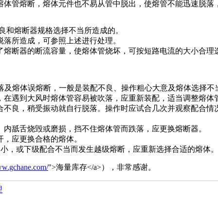
熔体管熔断，熔体元件也不易从管中脱出，使熔管不能迅速脱落
不良和熔断器规格选择不当所造成的。
脱落所造成，可参照上述进行处理。
了熔断器的断流容量，使熔体管烧坏，可按短路电流的大小合理
跌落及熔体误熔断，一般是装配不良、操作粗心大意及熔体选择不
，在遇到大风时熔体管容易被吹落，应重新装配，适当调整熔体
合不良，稍受振动就自行脱落。操作时应试合几次并观察配合情
）内舐舌烧毁或磨损，挡不住熔体管而跌落，应更换熔断器。
开，应更换合格的熔体。
过小，或下级配合不当而发生越级熔断，应重新选择合适的熔体
www.gchane.com/
">海量库存</a>），非常感谢。
理