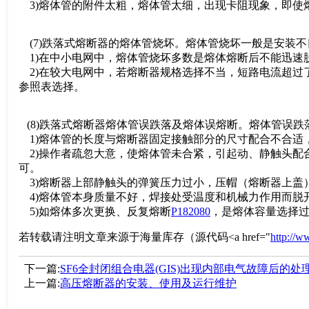
3)熔体管的附件太粗，熔体管太细，出现卡阻现象，即使
(7)跌落式熔断器的熔体管烧坏。熔体管烧坏一般是安装
1)在中小电网中，熔体管烧坏多数是熔体熔断后不能迅速
2)在较大电网中，若熔断器规格选择不当，短路电流超过
参照表选择。
(8)跌落式熔断器熔体管误跌落及熔体误熔断。熔体管误
1)熔体管的长度与熔断器固定接触部分的尺寸配合不合适
2)操作者疏忽大意，使熔体管未合紧，引起动、静触头配
可。
3)熔断器上部静触头的弹簧压力过小，压帽（熔断器上盖
4)熔体管本身质量不好，焊接处受温度和机械力作用而脱
5)如熔体多次更换、反复熔断
P182080
，是熔体容量选择
若转载请注明文章来源于海量库存（源代码<a href="
http://
下一篇:
SF6全封闭组合电器(GIS)出现内部电气故障后的处
上一篇:
高压熔断器的安装、使用及运行维护