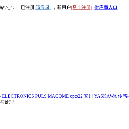
站,^_^, 已注册
[请登录]
，新用户
[马上注册]
供应商入口
 ELECTRONICS
PULS
MACOME
opto22
安川
YASKAWA
传感
与处理