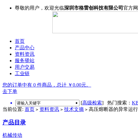
尊敬的用户，欢迎光临
深圳市格雷创科技有限公司
官方网
首页
产品中心
资料资讯
服务驿站
用户交易
工业链
您的订单中有 0 件商品，总计 ￥0.00元。
去下单
[
高级检索
] 热门搜索：
KB
当前位置:
首页
资料资讯
技术文摘
高压熔断器的异常运行
>
>
>
产品目录
机械传动