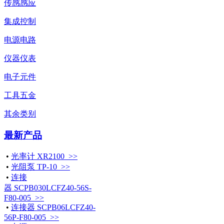
传感感应
集成控制
电源电路
仪器仪表
电子元件
工具五金
其余类别
最新产品
•
光率计 XR2100 >>
•
光阻泵 TP-10 >>
•
连接
器 SCPB030LCFZ40-56S-
F80-005 >>
•
连接器 SCPB06LCFZ40-
56P-F80-005 >>