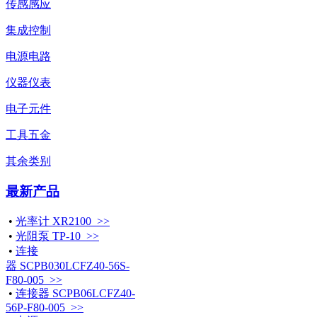
传感感应
集成控制
电源电路
仪器仪表
电子元件
工具五金
其余类别
最新产品
•
光率计 XR2100 >>
•
光阻泵 TP-10 >>
•
连接
器 SCPB030LCFZ40-56S-
F80-005 >>
•
连接器 SCPB06LCFZ40-
56P-F80-005 >>