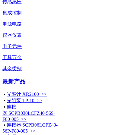
传感感应
集成控制
电源电路
仪器仪表
电子元件
工具五金
其余类别
最新产品
•
光率计 XR2100 >>
•
光阻泵 TP-10 >>
•
连接
器 SCPB030LCFZ40-56S-
F80-005 >>
•
连接器 SCPB06LCFZ40-
56P-F80-005 >>