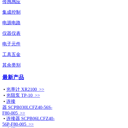
传感感应
集成控制
电源电路
仪器仪表
电子元件
工具五金
其余类别
最新产品
•
光率计 XR2100 >>
•
光阻泵 TP-10 >>
•
连接
器 SCPB030LCFZ40-56S-
F80-005 >>
•
连接器 SCPB06LCFZ40-
56P-F80-005 >>