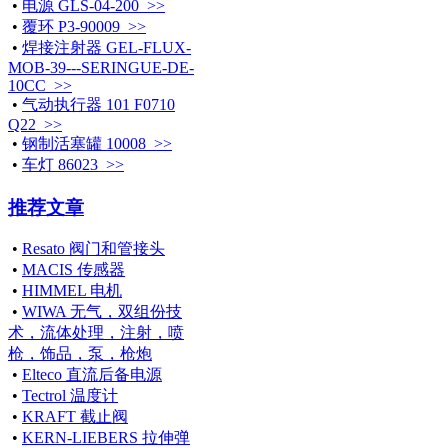
•
电源 GLS-04-200 >>
•
覆环 P3-90009 >>
•
焊接注射器 GEL-FLUX-
MOB-39---SERINGUE-DE-
10CC >>
•
气动执行器 101 F0710
Q22 >>
•
钢制活塞罐 10008 >>
•
车灯 86023 >>
推荐文章
•
Resato 阀门和管接头
•
MACIS 传感器
•
HIMMEL 电机
•
WIWA 无气，双组份技
术，流体处理，注射，喷
枪，饰品，泵，枪炮
•
Elteco 直流后备电源
•
Tectrol 温度计
•
KRAFT 截止阀
•
KERN-LIEBERS 拉伸弹