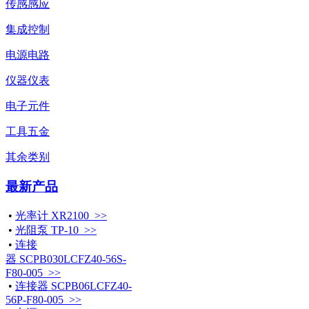
传感感应
集成控制
电源电路
仪器仪表
电子元件
工具五金
其余类别
最新产品
•
光率计 XR2100 >>
•
光阻泵 TP-10 >>
•
连接
器 SCPB030LCFZ40-56S-
F80-005 >>
•
连接器 SCPB06LCFZ40-
56P-F80-005 >>