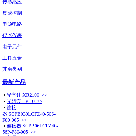
传感感应
集成控制
电源电路
仪器仪表
电子元件
工具五金
其余类别
最新产品
•
光率计 XR2100 >>
•
光阻泵 TP-10 >>
•
连接
器 SCPB030LCFZ40-56S-
F80-005 >>
•
连接器 SCPB06LCFZ40-
56P-F80-005 >>