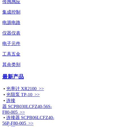
传感感应
集成控制
电源电路
仪器仪表
电子元件
工具五金
其余类别
最新产品
•
光率计 XR2100 >>
•
光阻泵 TP-10 >>
•
连接
器 SCPB030LCFZ40-56S-
F80-005 >>
•
连接器 SCPB06LCFZ40-
56P-F80-005 >>