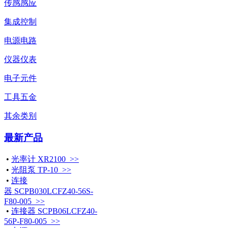
传感感应
集成控制
电源电路
仪器仪表
电子元件
工具五金
其余类别
最新产品
•
光率计 XR2100 >>
•
光阻泵 TP-10 >>
•
连接
器 SCPB030LCFZ40-56S-
F80-005 >>
•
连接器 SCPB06LCFZ40-
56P-F80-005 >>