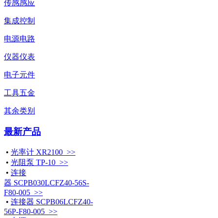
传感感应
集成控制
电源电路
仪器仪表
电子元件
工具五金
其余类别
最新产品
•
光率计 XR2100 >>
•
光阻泵 TP-10 >>
•
连接
器 SCPB030LCFZ40-56S-
F80-005 >>
•
连接器 SCPB06LCFZ40-
56P-F80-005 >>