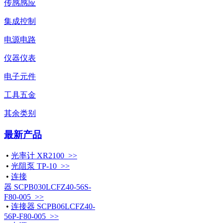
传感感应
集成控制
电源电路
仪器仪表
电子元件
工具五金
其余类别
最新产品
•
光率计 XR2100 >>
•
光阻泵 TP-10 >>
•
连接
器 SCPB030LCFZ40-56S-
F80-005 >>
•
连接器 SCPB06LCFZ40-
56P-F80-005 >>