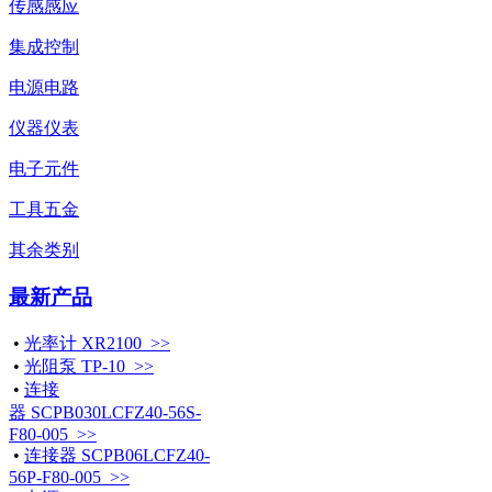
传感感应
集成控制
电源电路
仪器仪表
电子元件
工具五金
其余类别
最新产品
•
光率计 XR2100 >>
•
光阻泵 TP-10 >>
•
连接
器 SCPB030LCFZ40-56S-
F80-005 >>
•
连接器 SCPB06LCFZ40-
56P-F80-005 >>