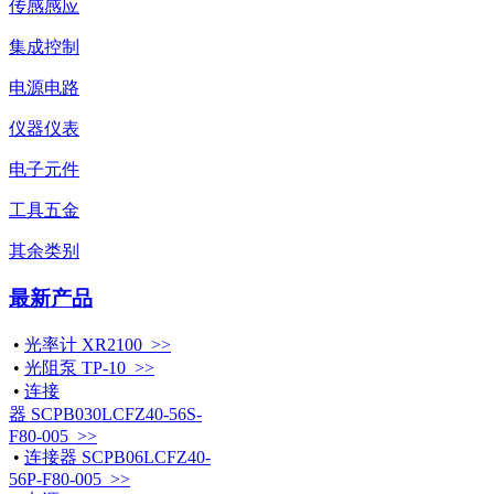
传感感应
集成控制
电源电路
仪器仪表
电子元件
工具五金
其余类别
最新产品
•
光率计 XR2100 >>
•
光阻泵 TP-10 >>
•
连接
器 SCPB030LCFZ40-56S-
F80-005 >>
•
连接器 SCPB06LCFZ40-
56P-F80-005 >>