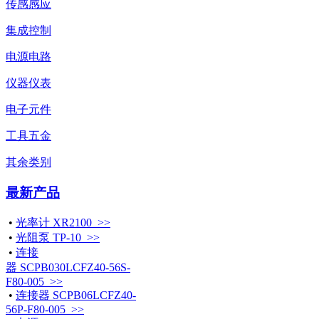
传感感应
集成控制
电源电路
仪器仪表
电子元件
工具五金
其余类别
最新产品
•
光率计 XR2100 >>
•
光阻泵 TP-10 >>
•
连接
器 SCPB030LCFZ40-56S-
F80-005 >>
•
连接器 SCPB06LCFZ40-
56P-F80-005 >>