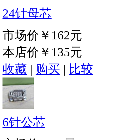
24针母芯
市场价
￥162元
本店价
￥135元
收藏
|
购买
|
比较
6针公芯