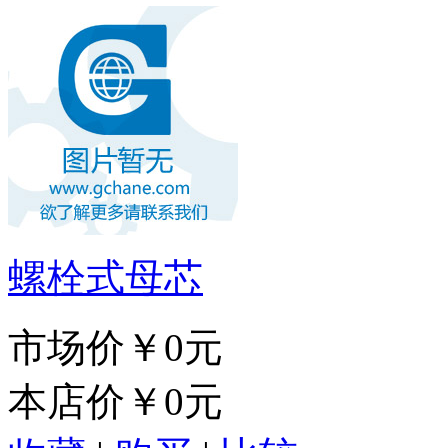
螺栓式母芯
市场价
￥0元
本店价
￥0元