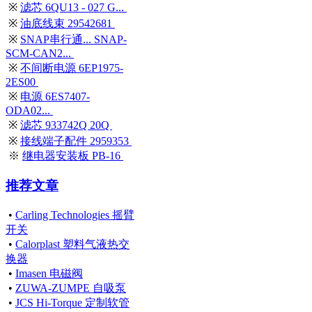
※
滤芯 6QU13 - 027 G...
※
油底线束 29542681
※
SNAP串行通... SNAP-
SCM-CAN2...
※
不间断电源 6EP1975-
2ES00
※
电源 6ES7407-
ODA02...
※
滤芯 933742Q 20Q
※
接线端子配件 2959353
※
继电器安装板 PB-16
推荐文章
•
Carling Technologies 摇臂
开关
•
Calorplast 塑料气液热交
换器
•
Imasen 电磁阀
•
ZUWA-ZUMPE 自吸泵
•
JCS Hi-Torque 定制软管