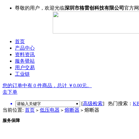
尊敬的用户，欢迎光临
深圳市格雷创科技有限公司
官方网
首页
产品中心
资料资讯
服务驿站
用户交易
工业链
您的订单中有 0 件商品，总计 ￥0.00元。
去下单
[
高级检索
] 热门搜索：
KB
当前位置:
首页
低压电器
熔断器
熔断器
>
>
>
服务保障