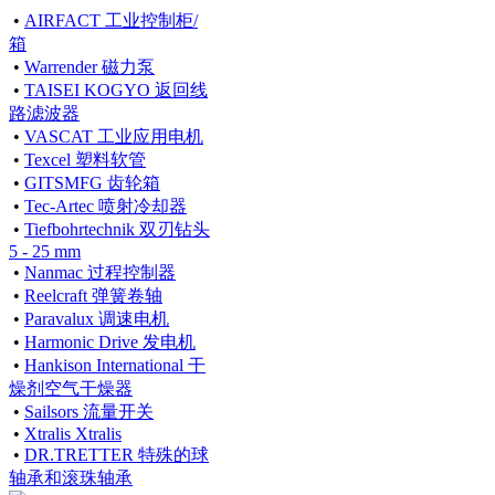
•
AIRFACT 工业控制柜/
箱
•
Warrender 磁力泵
•
TAISEI KOGYO 返回线
路滤波器
•
VASCAT 工业应用电机
•
Texcel 塑料软管
•
GITSMFG 齿轮箱
•
Tec-Artec 喷射冷却器
•
Tiefbohrtechnik 双刃钻头
5 - 25 mm
•
Nanmac 过程控制器
•
Reelcraft 弹簧卷轴
•
Paravalux 调速电机
•
Harmonic Drive 发电机
•
Hankison International 干
燥剂空气干燥器
•
Sailsors 流量开关
•
Xtralis Xtralis
•
DR.TRETTER 特殊的球
轴承和滚珠轴承