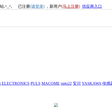
站,^_^, 已注册
[请登录]
，新用户
[马上注册]
供应商入口
 ELECTRONICS
PULS
MACOME
opto22
安川
YASKAWA
传感