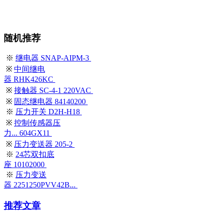
随机推荐
※
继电器 SNAP-AIPM-3
※
中间继电
器 RHK426KC
※
接触器 SC-4-1 220VAC
※
固态继电器 84140200
※
压力开关 D2H-H18
※
控制传感器压
力... 604GX11
※
压力变送器 205-2
※
24芯双扣底
座 10102000
※
压力变送
器 2251250PVV42B...
推荐文章