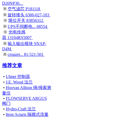
D20NP30...
※
空气滤芯 P181118
※
旋转接头 6300-027-103
※
限位开关 83856312
※
UPS不间断电... 68554
※
光电传感
器 13104RS5007
※
输入输出模块 SNAP-
D4M
※
crouzet... 81-521-501
推荐文章
•
Ulmer 控制器
•
J.E. Wood 法兰
•
Hoovan Allison 绳/绳索测
量仪
•
FLOWSERVE ARGUS
阀门
•
Hydro-Craft 法兰
•
Itron Actaris 隔膜式流量