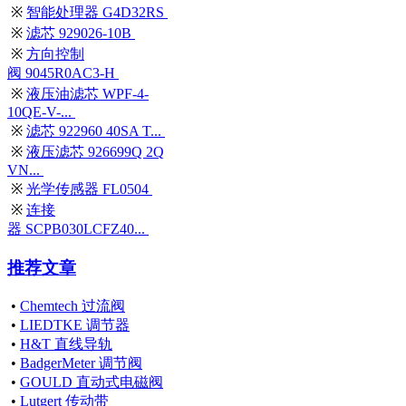
※
智能处理器 G4D32RS
※
滤芯 929026-10B
※
方向控制
阀 9045R0AC3-H
※
液压油滤芯 WPF-4-
10QE-V-...
※
滤芯 922960 40SA T...
※
液压滤芯 926699Q 2Q
VN...
※
光学传感器 FL0504
※
连接
器 SCPB030LCFZ40...
推荐文章
•
Chemtech 过流阀
•
LIEDTKE 调节器
•
H&T 直线导轨
•
BadgerMeter 调节阀
•
GOULD 直动式电磁阀
•
Lutgert 传动带