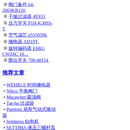
※
阀门备件 64-
2663KR120
※
干燥过滤器 4E933
※
压力开关 P1H-K30SS-
T
※
空气滤芯 p5550596
※
继电器 AD19T
※
旋转编码器 E6B2-
CWZ6C 10...
※
限位开关 700-40154
推荐文章
•
WEHRLE 时间继电器
•
Nibco 平衡阀门
•
Macawber 圆顶阀
•
Tae-ha 过滤袋
•
Puretorq 扇形气动式驱动
器
•
Sempress 钻电机
•
SETTIMA 液压三螺杆泵