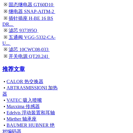
※
固态继电器 GT60D10
※
继电器 SNAP-AITM-2
※
插针插座 H-BE 16 BS
DR...
※
滤芯 937395Q
※
五通阀 VGG-5332-CA-
U...
※
滤芯 10CWC08-033
※
开关电源 QT20.241
推荐文章
•
CALOR 热交换器
•
ABTRASMISSIONI 加热
器
•
VATEC 吸入喷嘴
•
Maxxima 传感器
•
Edelvis 浮动装置和耳轴
•
Miether 轴承座
•
BAUMER HUBNER 绝
对编码器