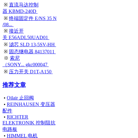
※
直流马达控制
器 KBMD-240D
※
终端固定件 E/NS 35 N
/08...
※
接近开
关 E56ADL50UAD01
※
滤芯 SLD 13-5SV-HH
※
固态继电器 84137011
※
索尼
（SONY... gkc000047
※
压力开关 D1T-A150
推荐文章
•
Oilair 止回阀
•
REINHAUSEN 变压器
配件
•
RICHTER
ELEKTRONIK 控制阻抗
电路板
•
HIMMEL 电机