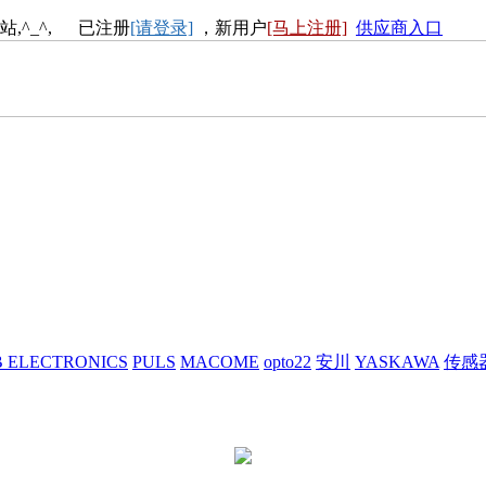
站,^_^, 已注册
[请登录]
，新用户
[马上注册]
供应商入口
 ELECTRONICS
PULS
MACOME
opto22
安川
YASKAWA
传感