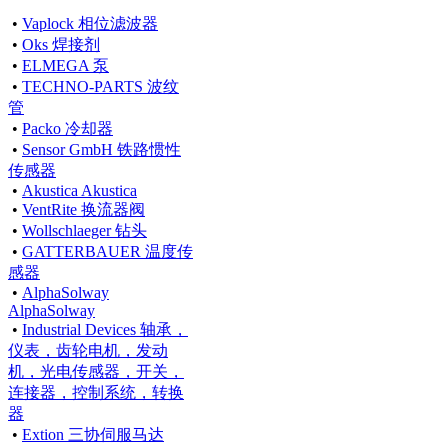
•
Vaplock 相位滤波器
•
Oks 焊接剂
•
ELMEGA 泵
•
TECHNO-PARTS 波纹
管
•
Packo 冷却器
•
Sensor GmbH 铁路惯性
传感器
•
Akustica Akustica
•
VentRite 换流器阀
•
Wollschlaeger 钻头
•
GATTERBAUER 温度传
感器
•
AlphaSolway
AlphaSolway
•
Industrial Devices 轴承，
仪表，齿轮电机，发动
机，光电传感器，开关，
连接器，控制系统，转换
器
•
Extion 三协伺服马达