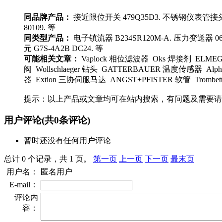
同品牌产品：
接近限位开关 479Q35D3. 不锈钢仪表管接头配件
80109. 等
同类型产品：
电子镇流器 B234SR120M-A. 压力变送器 060
元 G7S-4A2B DC24. 等
可能相关文章：
Vaplock 相位滤波器 Oks 焊接剂 ELMEGA 
阀 Wollschlaeger 钻头 GATTERBAUER 温度传感器 
器 Extion 三协伺服马达 ANGST+PFISTER 软管 Tromb
提示：以上产品或文章均可在站内搜索，有问题及需要请
用户评论
(共
0
条评论)
暂时还没有任何用户评论
总计 0 个记录，共 1 页。
第一页
上一页
下一页
最末页
用户名：
匿名用户
E-mail：
评论内
容：