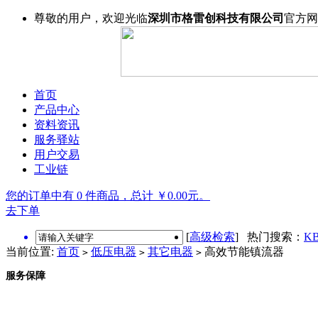
尊敬的用户，欢迎光临
深圳市格雷创科技有限公司
官方网
首页
产品中心
资料资讯
服务驿站
用户交易
工业链
您的订单中有 0 件商品，总计 ￥0.00元。
去下单
[
高级检索
] 热门搜索：
KB
当前位置:
首页
低压电器
其它电器
高效节能镇流器
>
>
>
服务保障