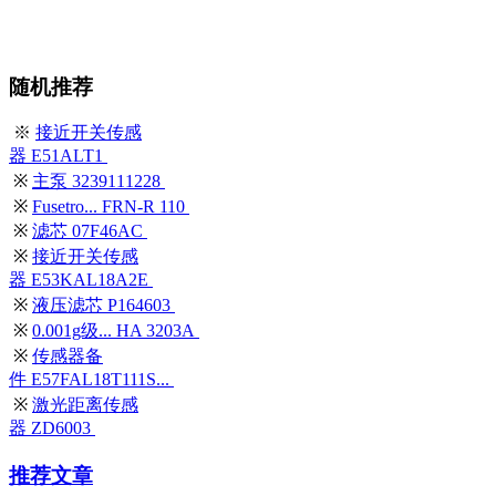
随机推荐
※
接近开关传感
器 E51ALT1
※
主泵 3239111228
※
Fusetro... FRN-R 110
※
滤芯 07F46AC
※
接近开关传感
器 E53KAL18A2E
※
液压滤芯 P164603
※
0.001g级... HA 3203A
※
传感器备
件 E57FAL18T111S...
※
激光距离传感
器 ZD6003
推荐文章