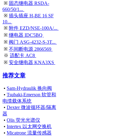
※
固态继电器 RSDA-
660/50/1...
※
插头插座 H-BE 16 SF
10...
※
附件 EZD/NSE-100A/...
※
继电器 IDC5BQ
※
阀门 ASG-4232-S-3T...
※
不间断电源 2866569
※
适配卡 AC8
※
安全继电器 KNA3XS
推荐文章
•
Sam-Hydraulik 换向阀
•
Tsubaki-Emerson 软管和
电缆载体系统
•
Dexter 微波循环器/隔离
器
•
Olis 荧光光谱仪
•
Intertex 以太网交换机
•
Micatrone 流量传感器