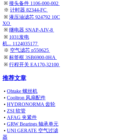
※
接头备件 1106-000-002
※
计时器 82344-FC
※
液压油滤芯 924792 10C
XO
※
继电器 SNAP-AIV-8
※
1031发电
机... 1124035177
※
空气滤芯 p550625
※
标签框 3SB6900-0HA
※
行程开关 EA170-32100
推荐文章
•
Ohtake 螺丝机
•
Cooltron 风扇配件
•
HYDRONORMA 齿轮
•
ZSI 软管
•
AFAG 夹紧件
•
GRW Bearings 轴承单元
•
UNI GERATE 空气过滤
器