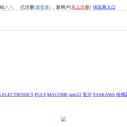
站,^_^, 已注册
[请登录]
，新用户
[马上注册]
供应商入口
 ELECTRONICS
PULS
MACOME
opto22
安川
YASKAWA
传感