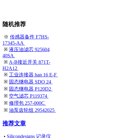
随机推荐
※
传感器备件 F7HS-
17345-AA
※
液压油滤芯 925604
40SA
※
A-B接近开关 871T-
H2A12
※
工业连接器 han 16 E-F
※
固态继电器 SDO 24
※
固态继电器 P120D2
※
空气滤芯 P119374
※
修理包 257-000C
※
油泵齿轮组 29542025
推荐文章
•
Silicondesigns 记录仪