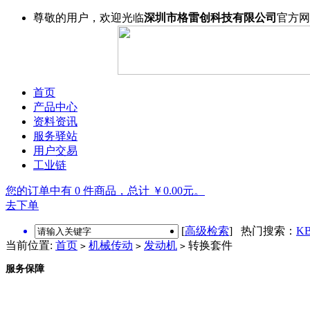
尊敬的用户，欢迎光临
深圳市格雷创科技有限公司
官方网
首页
产品中心
资料资讯
服务驿站
用户交易
工业链
您的订单中有 0 件商品，总计 ￥0.00元。
去下单
[
高级检索
] 热门搜索：
KB
当前位置:
首页
机械传动
发动机
转换套件
>
>
>
服务保障