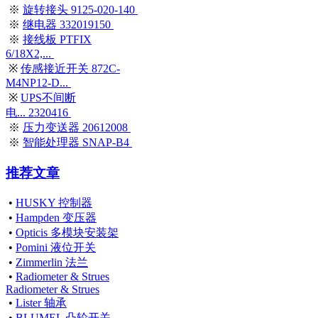
※
旋转接头 9125-020-140
※
继电器 332019150
※
接线板 PTFIX
6/18X2,...
※
传感接近开关 872C-
M4NP12-D...
※
UPS不间断
电... 2320416
※
压力变送器 20612008
※
智能处理器 SNAP-B4
推荐文章
•
HUSKY 控制器
•
Hampden 变压器
•
Opticis 多模块安装架
•
Pomini 液位开关
•
Zimmerlin 法兰
•
Radiometer & Strues
Radiometer & Strues
•
Lister 轴承
•
BLUMEL 凸轮开关