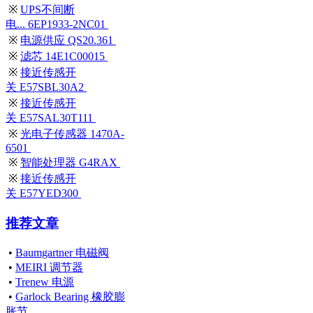
※
UPS不间断
电... 6EP1933-2NC01
※
电源供应 QS20.361
※
滤芯 14E1C00015
※
接近传感开
关 E57SBL30A2
※
接近传感开
关 E57SAL30T111
※
光电子传感器 1470A-
6501
※
智能处理器 G4RAX
※
接近传感开
关 E57YED300
推荐文章
•
Baumgartner 电磁阀
•
MEIRI 调节器
•
Trenew 电源
•
Garlock Bearing 橡胶膨
胀节