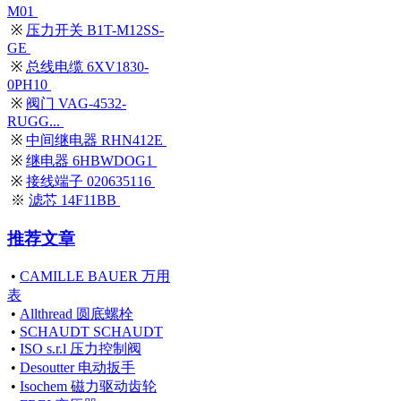
M01
※
压力开关 B1T-M12SS-
GE
※
总线电缆 6XV1830-
0PH10
※
阀门 VAG-4532-
RUGG...
※
中间继电器 RHN412E
※
继电器 6HBWDOG1
※
接线端子 020635116
※
滤芯 14F11BB
推荐文章
•
CAMILLE BAUER 万用
表
•
Allthread 圆底螺栓
•
SCHAUDT SCHAUDT
•
ISO s.r.l 压力控制阀
•
Desoutter 电动扳手
•
Isochem 磁力驱动齿轮