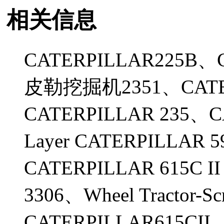
相关信息
CATERPILLAR225B、
皮勒挖掘机2351、CATER
CATERPILLAR 235、CA
Layer CATERPILLAR 59
CATERPILLAR 615C II 6
3306、Wheel Tractor-Scr
CATERPILLAR615CII、