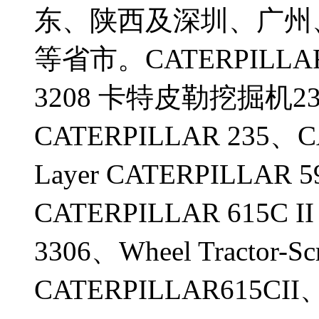
东、陕西及深圳、广州
等省市。CATERPILLAR
3208 卡特皮勒挖掘机235
CATERPILLAR 235、CA
Layer CATERPILLAR 59
CATERPILLAR 615C II 6
3306、Wheel Tractor-Scr
CATERPILLAR615CII、