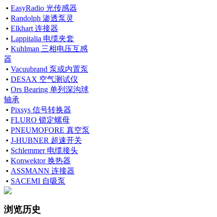
•
EasyRadio 光传感器
•
Randolph 渗透泵灵
•
Elkhart 连接器
•
Lappitalia 电缆夹套
•
Kuhlman 三相电压互感
器
•
Vacuubrand 泵或内置泵
•
DESAX 空气测试仪
•
Ors Bearing 单列深沟球
轴承
•
Pixsys 信号转换器
•
FLURO 锁定螺母
•
PNEUMOFORE 真空泵
•
J-HUBNER 超速开关
•
Schlemmer 电缆接头
•
Konwektor 换热器
•
ASSMANN 连接器
•
SACEMI 自吸泵
浏览历史