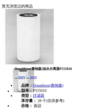
暂无浏览过的商品
Donaldson(唐纳森)油水分离器P555010
品牌：
Donaldson(唐纳森)
型号：
P555010
类型：
过滤器
库存量：
28 个(仅供参考)
价格：
面议