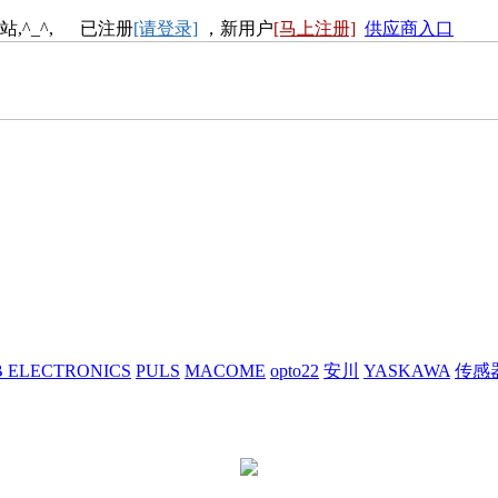
站,^_^, 已注册
[请登录]
，新用户
[马上注册]
供应商入口
 ELECTRONICS
PULS
MACOME
opto22
安川
YASKAWA
传感