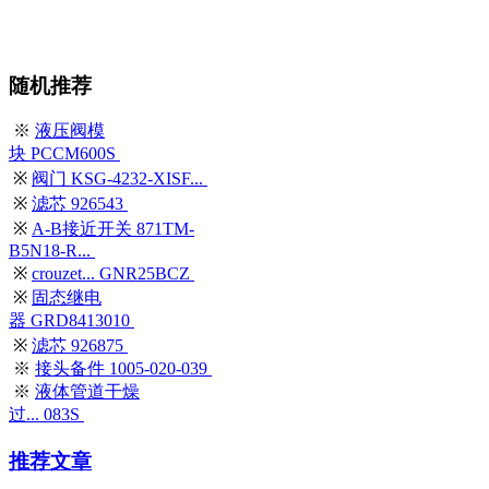
随机推荐
※
液压阀模
块 PCCM600S
※
阀门 KSG-4232-XISF...
※
滤芯 926543
※
A-B接近开关 871TM-
B5N18-R...
※
crouzet... GNR25BCZ
※
固态继电
器 GRD8413010
※
滤芯 926875
※
接头备件 1005-020-039
※
液体管道干燥
过... 083S
推荐文章