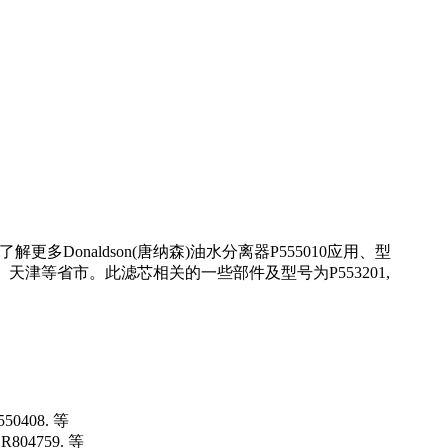
Donaldson(唐纳森)油水分离器P555010应用、型
津等省市。此滤芯相关的一些部件及型号为P553201,
50408. 等
804759. 等