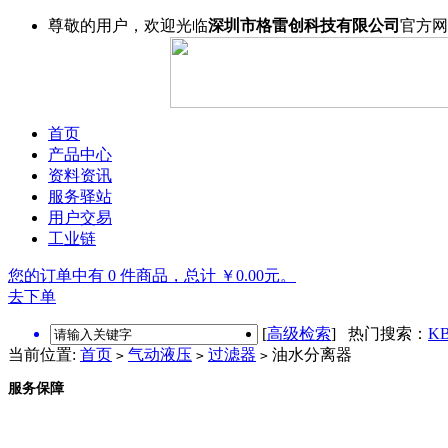
尊敬的用户，欢迎光临
深圳市格雷创科技有限公司
官方网
首页
产品中心
资料资讯
服务驿站
用户交易
工业链
您的订单中有 0 件商品，总计 ￥0.00元。
去下单
[
高级检索
] 热门搜索：
KB
当前位置:
首页
气动液压
过滤器
油水分离器
>
>
>
服务保障