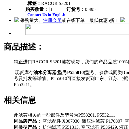
标签：
RACOR S3201
购买数量：
订货号：
0-495
Contact Us in English
采购量大、
注册会员
或在线下单，最低优惠5折！
商品描述：
纯正进口RACOR S3201滤芯现货，我们的产品品质100
现货库存
油水分离器(型号P555010)
型号、参数或同类
Do
号及批发等详情。P555010可直接发货到广东、江苏、
P553211。
相关信息
此滤芯相关的一些部件及型号为P553201, P553211。
同品牌产品：
空滤配件 X007030. 液压油滤芯 P170307. 空气
同类型产品：
机油滤芯 P551313. 空气滤芯 P536429. 液压油