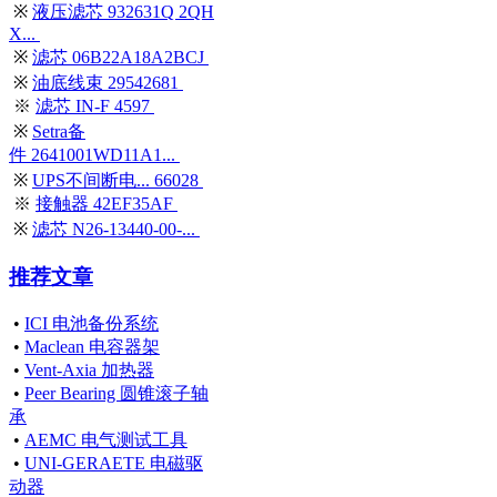
※
液压滤芯 932631Q 2QH
X...
※
滤芯 06B22A18A2BCJ
※
油底线束 29542681
※
滤芯 IN-F 4597
※
Setra备
件 2641001WD11A1...
※
UPS不间断电... 66028
※
接触器 42EF35AF
※
滤芯 N26-13440-00-...
推荐文章
•
ICI 电池备份系统
•
Maclean 电容器架
•
Vent-Axia 加热器
•
Peer Bearing 圆锥滚子轴
承
•
AEMC 电气测试工具
•
UNI-GERAETE 电磁驱
动器