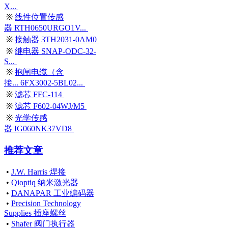
X...
※
线性位置传感
器 RTH0650URGO1V...
※
接触器 3TH2031-0AM0
※
继电器 SNAP-ODC-32-
S...
※
抱闸电缆（含
接... 6FX3002-5BL02...
※
滤芯 FFC-114
※
滤芯 F602-04WJ/M5
※
光学传感
器 IG060NK37VD8
推荐文章
•
J.W. Harris 焊接
•
Qioptiq 纳米激光器
•
DANAPAR 工业编码器
•
Precision Technology
Supplies 插座螺丝
•
Shafer 阀门执行器