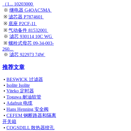
（1... 10203000
※
继电器 G4OAC5MA
※
滤芯器 P7874601
※
底座 P2CF-11
※
气动备件 81532001
※
滤芯 930114 10C WG
※
螺栓式母芯 09-34-003-
260...
※
滤芯 922973 74W
推荐文章
•
BESWICK 过滤器
•
Isolite Isolite
•
Viteko 定时器
•
Togawa 耐油软管
•
Adafruit 电缆
•
Hans Henning 安全阀
•
CEFEM 钢断路器和隔离
开关箱
•
COGSDILL 散热器绞孔