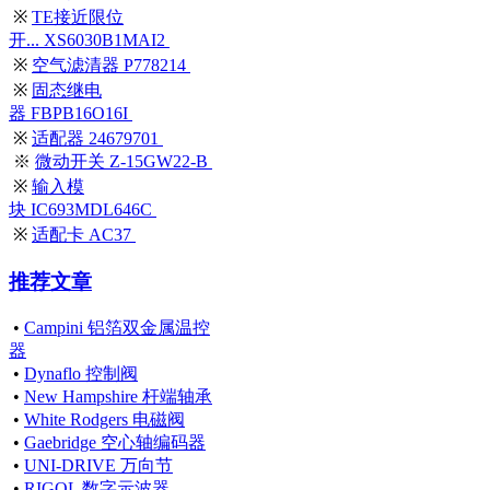
※
TE接近限位
开... XS6030B1MAI2
※
空气滤清器 P778214
※
固态继电
器 FBPB16O16I
※
适配器 24679701
※
微动开关 Z-15GW22-B
※
输入模
块 IC693MDL646C
※
适配卡 AC37
推荐文章
•
Campini 铝箔双金属温控
器
•
Dynaflo 控制阀
•
New Hampshire 杆端轴承
•
White Rodgers 电磁阀
•
Gaebridge 空心轴编码器
•
UNI-DRIVE 万向节
•
RIGOL 数字示波器