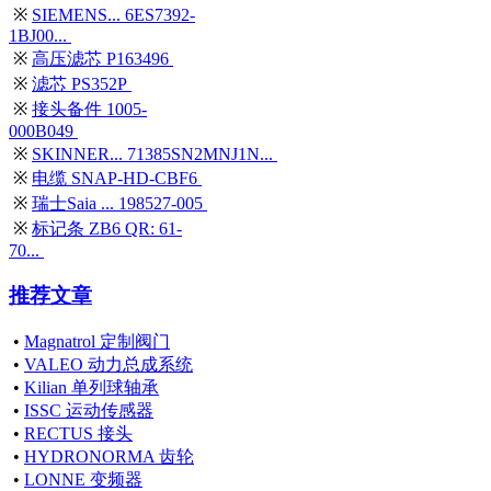
※
SIEMENS... 6ES7392-
1BJ00...
※
高压滤芯 P163496
※
滤芯 PS352P
※
接头备件 1005-
000B049
※
SKINNER... 71385SN2MNJ1N...
※
电缆 SNAP-HD-CBF6
※
瑞士Saia ... 198527-005
※
标记条 ZB6 QR: 61-
70...
推荐文章
•
Magnatrol 定制阀门
•
VALEO 动力总成系统
•
Kilian 单列球轴承
•
ISSC 运动传感器
•
RECTUS 接头
•
HYDRONORMA 齿轮
•
LONNE 变频器