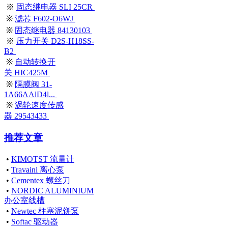
※
固态继电器 SLI 25CR
※
滤芯 F602-O6WJ
※
固态继电器 84130103
※
压力开关 D2S-H18SS-
B2
※
自动转换开
关 HIC425M
※
隔膜阀 31-
1A66AAlD4l...
※
涡轮速度传感
器 29543433
推荐文章
•
KIMOTST 流量计
•
Travaini 离心泵
•
Cementex 螺丝刀
•
NORDIC ALUMINIUM
办公室线槽
•
Newtec 柱塞泥饼泵
•
Softac 驱动器