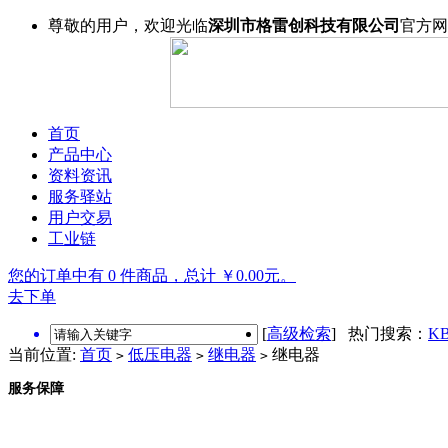
尊敬的用户，欢迎光临
深圳市格雷创科技有限公司
官方网
首页
产品中心
资料资讯
服务驿站
用户交易
工业链
您的订单中有 0 件商品，总计 ￥0.00元。
去下单
[
高级检索
] 热门搜索：
KB
当前位置:
首页
低压电器
继电器
继电器
>
>
>
服务保障