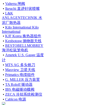
•
Valterra 闸阀
•
Ikeuchi 直进针状喷嘴
•
L&K
ANLAGENTECHNIK 水
泥厂散热器
•
Kilo International Kilo
International
•
KJF Korea 换热器组件
•
Kenbotong 抛物面天线
•
BESTOBELLMOBREY
海洋松鼠笼电机
•
Ametek U.S. Gauge 温度
计
•
MTS AG 多头铣刀
•
Maxview 卫星天线
•
Primatics 电缆组件
•
G. MILLER 压力装置
•
TA Roloff 驱动器
•
IBS 电磁驱动蝶阀
•
ZECA 冷却系统检测仪
•
Cablcon 电源