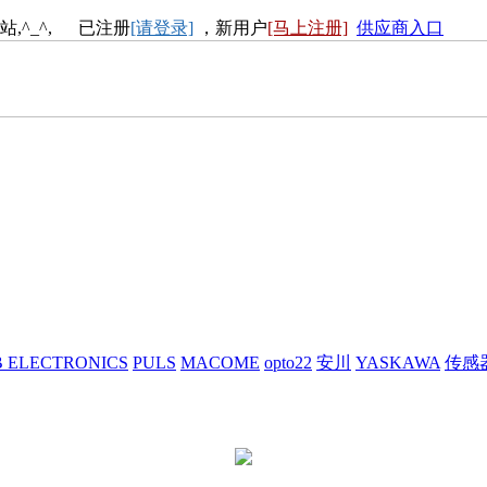
站,^_^, 已注册
[请登录]
，新用户
[马上注册]
供应商入口
 ELECTRONICS
PULS
MACOME
opto22
安川
YASKAWA
传感