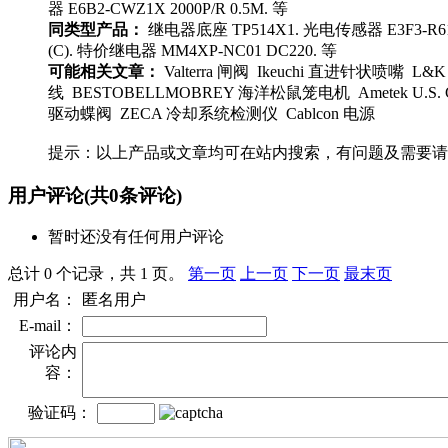
器 E6B2-CWZ1X 2000P/R 0.5M. 等
同类型产品：
继电器底座 TP514X1. 光电传感器 E3F3-R61 2
(C). 特价继电器 MM4XP-NC01 DC220. 等
可能相关文章：
Valterra 闸阀 Ikeuchi 直进针状喷嘴 L&K A
线 BESTOBELLMOBREY 海洋松鼠笼电机 Ametek U.S. G
驱动蝶阀 ZECA 冷却系统检测仪 Cablcon 电源
提示：以上产品或文章均可在站内搜索，有问题及需要请
用户评论
(共
0
条评论)
暂时还没有任何用户评论
总计 0 个记录，共 1 页。
第一页
上一页
下一页
最末页
用户名：
匿名用户
E-mail：
评论内
容：
验证码：