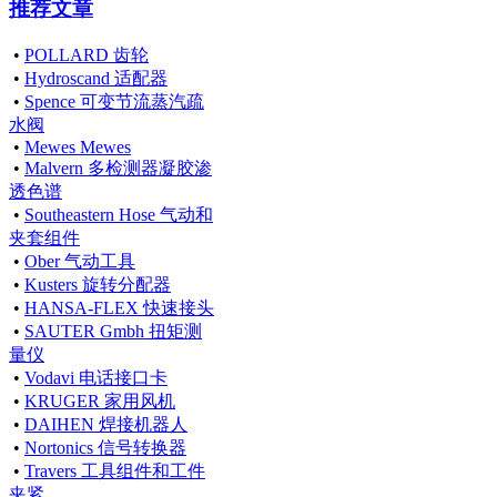
推荐文章
•
POLLARD 齿轮
•
Hydroscand 适配器
•
Spence 可变节流蒸汽疏
水阀
•
Mewes Mewes
•
Malvern 多检测器凝胶渗
透色谱
•
Southeastern Hose 气动和
夹套组件
•
Ober 气动工具
•
Kusters 旋转分配器
•
HANSA-FLEX 快速接头
•
SAUTER Gmbh 扭矩测
量仪
•
Vodavi 电话接口卡
•
KRUGER 家用风机
•
DAIHEN 焊接机器人
•
Nortonics 信号转换器
•
Travers 工具组件和工件
夹紧