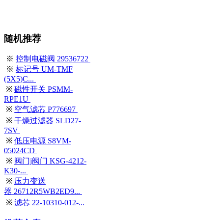
随机推荐
※
控制电磁阀 29536722
※
标记号 UM-TMF
(5X5)C...
※
磁性开关 PSMM-
RPE1U
※
空气滤芯 P776697
※
干燥过滤器 SLD27-
7SV
※
低压电源 S8VM-
05024CD
※
阀门j阀门 KSG-4212-
K30-...
※
压力变送
器 26712R5WB2ED9...
※
滤芯 22-10310-012-...