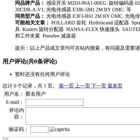
同品牌产品：
感应开关 M2DJ-90A1-00EG. 旋转编码器 E6B
30CDR-A-V1. 光电传感器 E3JK-5M1 2M BY OMC. 等
同类型产品：
光电传感器 E3F3-R61 2M BY OMC. 光电传感
可能相关文章：
POLLARD 齿轮 Hydroscand 适配器 S
具 Kusters 旋转分配器 HANSA-FLEX 快速接头 SAUTE
和工件夹紧 Pneuline 减速器
提示：以上产品或文章均可在站内搜索，有问题及需要请
用户评论
(共
0
条评论)
暂时还没有任何用户评论
总计 0 个记录，共 1 页。
第一页
上一页
下一页
最末页
用户名：
匿名用户
E-mail：
评论内
容：
验证码：