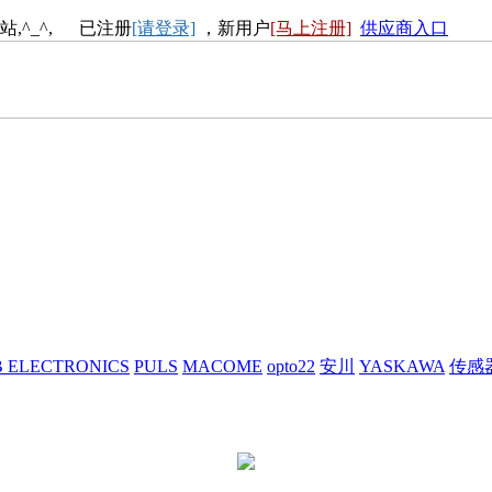
站,^_^, 已注册
[请登录]
，新用户
[马上注册]
供应商入口
 ELECTRONICS
PULS
MACOME
opto22
安川
YASKAWA
传感