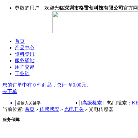
尊敬的用户，欢迎光临
深圳市格雷创科技有限公司
官方网
首页
产品中心
资料资讯
服务驿站
用户交易
工业链
您的订单中有 0 件商品，总计 ￥0.00元。
去下单
[
高级检索
] 热门搜索：
KB
当前位置:
首页
传感感应
光电开关
光电传感器
>
>
>
服务保障