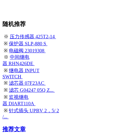
随机推荐
※
压力传感器 425T2-14
※
保护器 SLP-880 S
※
电磁阀 23019308
※
中间继电
器 RHN426DE
※
继电器 INPUT
SWITCH
※
滤芯器 07F23AC
※
滤芯 G04247 05Q Z...
※
监视继电
器 DIART110A
※
针式插头 UPBV 2，5/ 2
/...
推荐文章