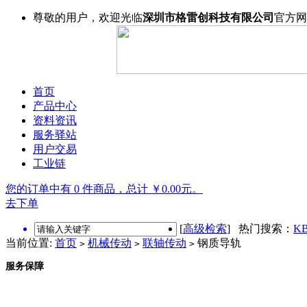
尊敬的用户，欢迎光临
深圳市格雷创科技有限公司
官方网
首页
产品中心
资料资讯
服务驿站
用户交易
工业链
您的订单中有 0 件商品，总计 ￥0.00元。
去下单
[
高级检索
] 热门搜索：
KB
当前位置:
首页
机械传动
联轴传动
钢质导轨
>
>
>
服务保障