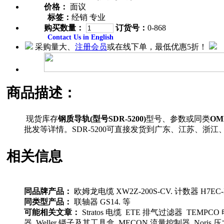
价格：
面议
标签：
经销 专业
购买数量：
订货号：
0-868
Contact Us in English
采购量大、
注册会员
或在线下单，最低优惠5折！
商品描述：
现货库存
钢质导轨(型号SDR-5200)
型号、参数或同类
OM
批发等详情。SDR-5200可直接发货到广东、江苏、
相关信息
同品牌产品：
欧姆龙电缆 XW2Z-200S-CV. 计数器 H7EC-N.
同类型产品：
联轴器 GS14. 等
可能相关文章：
Stratos 电缆 ETE 排气过滤器 TEMPCO 
器 Weller 镊子及其工具盒 MECON 流量控制器 Noris 压力传感