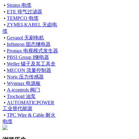
•
Stratos 电缆
•
ETE 排气过滤器
•
TEMPCO 电缆
•
ZYMEI-KABEL 无卤电
缆
•
Gevasol 无刷电机
•
Infinieon 固态继电器
•
Promax 电视模式发生器
•
PBSI Group I继电器
•
Weller 镊子及其工具盒
•
MECON 流量控制器
•
Noris 压力传感器
•
Wynmax 电源板
•
A-tcontrols 阀门
•
Trochoid 油泵
•
AUTOMATICPOWER
工业替代能源
•
TPC Wire & Cable 耐火
电缆