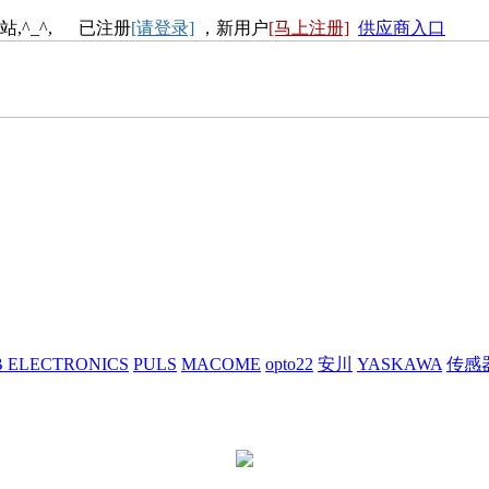
站,^_^, 已注册
[请登录]
，新用户
[马上注册]
供应商入口
 ELECTRONICS
PULS
MACOME
opto22
安川
YASKAWA
传感