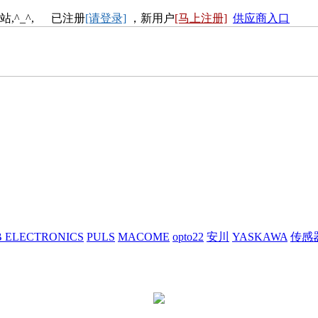
站,^_^, 已注册
[请登录]
，新用户
[马上注册]
供应商入口
 ELECTRONICS
PULS
MACOME
opto22
安川
YASKAWA
传感