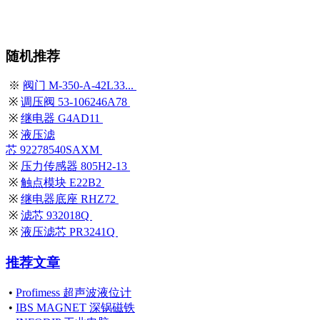
随机推荐
※
阀门 M-350-A-42L33...
※
调压阀 53-106246A78
※
继电器 G4AD11
※
液压滤
芯 92278540SAXM
※
压力传感器 805H2-13
※
触点模块 E22B2
※
继电器底座 RHZ72
※
滤芯 932018Q
※
液压滤芯 PR3241Q
推荐文章
•
Profimess 超声波液位计
•
IBS MAGNET 深锅磁铁