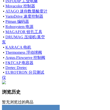
•
INFODIP 工业电脑
•
Movacolor 控制器
•
ATAGO 迷你数显酸度计
•
VarioDrive 速度控制器
•
Pitman 编码器
•
Robosystem 电源
•
MAGAFOR 铰孔工具
•
DRUMAG 压缩机/真空
泵
•
KARACA 电机
•
Thermomess 浮动球阀
•
Argus-Flowserve 控制阀
•
F&TCAP 电容器
•
Dretec Dretec
•
EUROTRON 分贝测试
仪
浏览历史
暂无浏览过的商品