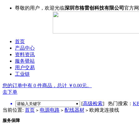
尊敬的用户，欢迎光临
深圳市格雷创科技有限公司
官方网
首页
产品中心
资料资讯
服务驿站
用户交易
工业链
您的订单中有 0 件商品，总计 ￥0.00元。
去下单
[
高级检索
] 热门搜索：
KB
当前位置:
首页
电源电路
配线器材
欧姆龙连接线
>
>
>
服务保障