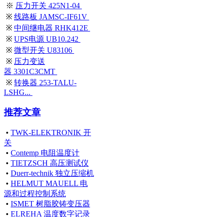
※
压力开关 425N1-04
※
线路板 JAMSC-IF61V
※
中间继电器 RHK412E
※
UPS电源 UB10.242
※
微型开关 U83106
※
压力变送
器 3301C3CMT
※
转换器 253-TALU-
LSHG...
推荐文章
•
TWK-ELEKTRONIK 开
关
•
Contemp 电阻温度计
•
TIETZSCH 高压测试仪
•
Duerr-technik 独立压缩机
•
HELMUT MAUELL 电
源和过程控制系统
•
ISMET 树脂胶铸变压器
•
ELREHA 温度数字记录