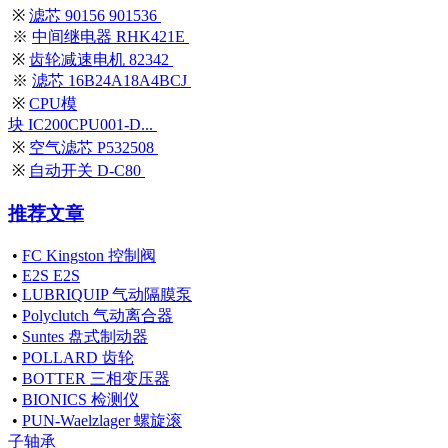
※
滤芯 90156 901536
※
中间继电器 RHK421E
※
齿轮减速电机 82342
※
滤芯 16B24A18A4BCJ
※
CPU模
块 IC200CPU001-D...
※
空气滤芯 P532508
※
自动开关 D-C80
推荐文章
•
FC Kingston 控制阀
•
E2S E2S
•
LUBRIQUIP 气动隔膜泵
•
Polyclutch 气动离合器
•
Suntes 盘式制动器
•
POLLARD 齿轮
•
BOTTER 三相变压器
•
BIONICS 检测仪
•
PUN-Waelzlager 螺旋滚
子轴承