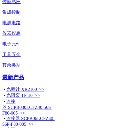
传感感应
集成控制
电源电路
仪器仪表
电子元件
工具五金
其余类别
最新产品
•
光率计 XR2100 >>
•
光阻泵 TP-10 >>
•
连接
器 SCPB030LCFZ40-56S-
F80-005 >>
•
连接器 SCPB06LCFZ40-
56P-F80-005 >>