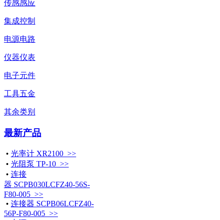
传感感应
集成控制
电源电路
仪器仪表
电子元件
工具五金
其余类别
最新产品
•
光率计 XR2100 >>
•
光阻泵 TP-10 >>
•
连接
器 SCPB030LCFZ40-56S-
F80-005 >>
•
连接器 SCPB06LCFZ40-
56P-F80-005 >>