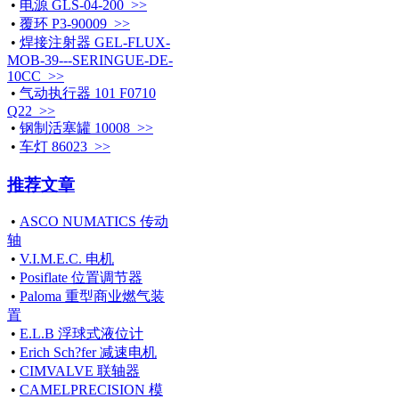
•
电源 GLS-04-200 >>
•
覆环 P3-90009 >>
•
焊接注射器 GEL-FLUX-
MOB-39---SERINGUE-DE-
10CC >>
•
气动执行器 101 F0710
Q22 >>
•
钢制活塞罐 10008 >>
•
车灯 86023 >>
推荐文章
•
ASCO NUMATICS 传动
轴
•
V.I.M.E.C. 电机
•
Posiflate 位置调节器
•
Paloma 重型商业燃气装
置
•
E.L.B 浮球式液位计
•
Erich Sch?fer 减速电机
•
CIMVALVE 联轴器
•
CAMELPRECISION 模