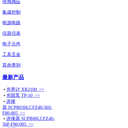
传感感应
集成控制
电源电路
仪器仪表
电子元件
工具五金
其余类别
最新产品
•
光率计 XR2100 >>
•
光阻泵 TP-10 >>
•
连接
器 SCPB030LCFZ40-56S-
F80-005 >>
•
连接器 SCPB06LCFZ40-
56P-F80-005 >>