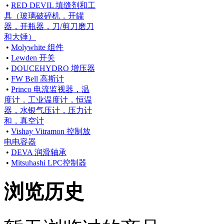
•
RED DEVIL 填缝剂和工
具（玻璃破碎机，开罐
器，开瓶器，刀/剪刀磨刀
和大锤）
•
Molywhite 组件
•
Lewden 开关
•
DOUCEHYDRO 增压器
•
FW Bell 高斯计
•
Princo 电流监视器，温
度计，工业温度计，恒温
器，水银气压计，压力计
和，真空计
•
Vishay Vitramon 控制放
电电容器
•
DEVA 润滑轴承
•
Mitsuhashi LPC控制器
浏览历史