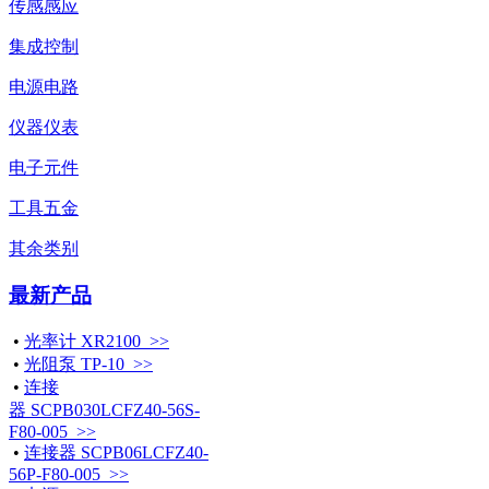
传感感应
集成控制
电源电路
仪器仪表
电子元件
工具五金
其余类别
最新产品
•
光率计 XR2100 >>
•
光阻泵 TP-10 >>
•
连接
器 SCPB030LCFZ40-56S-
F80-005 >>
•
连接器 SCPB06LCFZ40-
56P-F80-005 >>