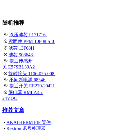
随机推荐
※
液压滤芯 P171716
※
紧固件 PPM-10F08-S-0
※
滤芯 13F68H
※
滤芯 908648
※
接近传感开
关 E57SBL30A2
※
旋转接头 1106-075-008
※
不间断电源 68546
※
接近开关 EE270-20421
※
继电器 RMI-A45-
24VDC
推荐文章
•
AKATHERM FIP 管件
•
Rextron 讯号处理器