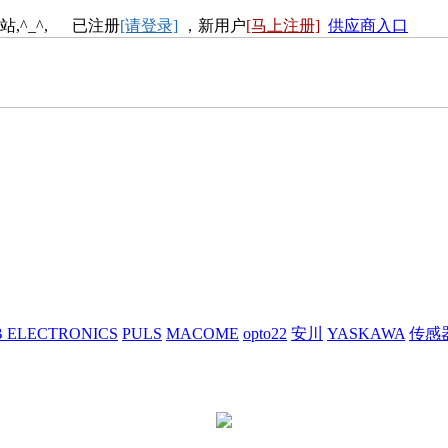
站,^_^, 已注册
[请登录]
，新用户
[马上注册]
供应商入口
 ELECTRONICS
PULS
MACOME
opto22
安川
YASKAWA
传感