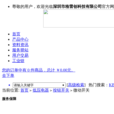
尊敬的用户，欢迎光临
深圳市格雷创科技有限公司
官方网
首页
产品中心
资料资讯
服务驿站
用户交易
工业链
您的订单中有 0 件商品，总计 ￥0.00元。
去下单
[
高级检索
] 热门搜索：
KB
当前位置:
首页
低压电器
按钮开关
微动开关
>
>
>
服务保障