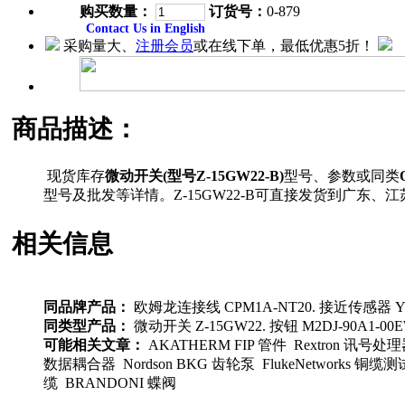
购买数量：
订货号：
0-879
Contact Us in English
采购量大、
注册会员
或在线下单，最低优惠5折！
商品描述：
现货库存
微动开关(型号Z-15GW22-B)
型号、参数或同类
型号及批发等详情。Z-15GW22-B可直接发货到广
相关信息
同品牌产品：
欧姆龙连接线 CPM1A-NT20. 接近传感器 Y92E-B
同类型产品：
微动开关 Z-15GW22. 按钮 M2DJ-90A1-00
可能相关文章：
AKATHERM FIP 管件 Rextron 讯号处理器 
数据耦合器 Nordson BKG 齿轮泵 FlukeNetworks 铜缆测
缆 BRANDONI 蝶阀